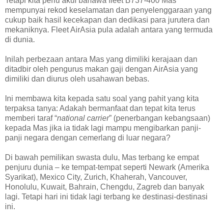
Tetapi kita perlu akui bahawa fleet B737-400 Mas
mempunyai rekod keselamatan dan penyelenggaraan yang
cukup baik hasil kecekapan dan dedikasi para jurutera dan
mekaniknya. Fleet AirAsia pula adalah antara yang termuda
di dunia.
Inilah perbezaan antara Mas yang dimiliki kerajaan dan
ditadbir oleh pengurus makan gaji dengan AirAsia yang
dimiliki dan diurus oleh usahawan bebas.
Ini membawa kita kepada satu soal yang pahit yang kita
terpaksa tanya: Adakah bermanfaat dan tepat kita terus
memberi taraf “
national carrier
” (penerbangan kebangsaan)
kepada Mas jika ia tidak lagi mampu mengibarkan panji-
panji negara dengan cemerlang di luar negara?
Di bawah pemilikan swasta dulu, Mas terbang ke empat
penjuru dunia – ke tempat-tempat seperti Newark (Amerika
Syarikat), Mexico City, Zurich, Khaherah, Vancouver,
Honolulu, Kuwait, Bahrain, Chengdu, Zagreb dan banyak
lagi. Tetapi hari ini tidak lagi terbang ke destinasi-destinasi
ini.