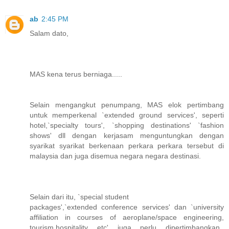
ab
2:45 PM
Salam dato,
MAS kena terus berniaga.....
Selain mengangkut penumpang, MAS elok pertimbang
untuk memperkenal `extended ground services', seperti
hotel,`specialty tours', `shopping destinations' `fashion
shows' dll dengan kerjasam menguntungkan dengan
syarikat syarikat berkenaan perkara perkara tersebut di
malaysia dan juga disemua negara negara destinasi.
Selain dari itu, `special student
packages',`extended conference services' dan `university
affiliation in courses of aeroplane/space engineering,
tourism,hospitality etc' juga perlu dipertimbangkan..