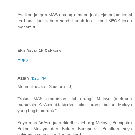
Asalkan jangan MAS untung dengan juai pejabat,juai kapai
ter-bang ,juai saham sendiri udah laa... nanti KEOK kalau
macam tu!.
Abu Bakar Ab Rahman
Reply
Azlan
4:20 PM
Memetik ulasan Saudara LJ,
"Yakni, MAS ditadbirkan oleh orang2 Melayu (berkroni)
manakala AirAsia ditakbirkan oleh orang bukan Melayu
yang begitu cerdek."
Saya rasa AirAsia juga ditadbir oleh org Melayu, Bumiputra
Bukan Melayu dan Bukan Bumiputra. Betulkan saya
sekiranya saya silap. Terima kasih.