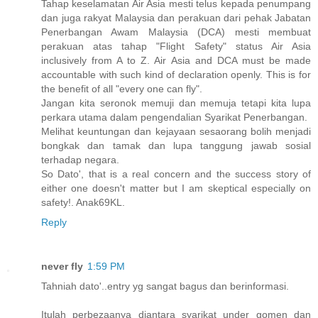
Tahap keselamatan Air Asia mesti telus kepada penumpang
dan juga rakyat Malaysia dan perakuan dari pehak Jabatan
Penerbangan Awam Malaysia (DCA) mesti membuat
perakuan atas tahap "Flight Safety" status Air Asia
inclusively from A to Z. Air Asia and DCA must be made
accountable with such kind of declaration openly. This is for
the benefit of all "every one can fly".
Jangan kita seronok memuji dan memuja tetapi kita lupa
perkara utama dalam pengendalian Syarikat Penerbangan.
Melihat keuntungan dan kejayaan sesaorang bolih menjadi
bongkak dan tamak dan lupa tanggung jawab sosial
terhadap negara.
So Dato', that is a real concern and the success story of
either one doesn't matter but I am skeptical especially on
safety!. Anak69KL.
Reply
never fly
1:59 PM
Tahniah dato'..entry yg sangat bagus dan berinformasi.
Itulah perbezaanya diantara syarikat under gomen dan