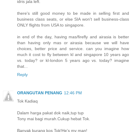
idris jala left.
there's still good money to be made in selling first and
business class seats, or else SIA won't sell business-class
ONLY flights from USA to singapore.
in end of the day, having mas/firefly and airasia is better
than having only mas or airasia because we will have
choices, better price and service. can you imagine how
much it cost to fly between kl and singapore 10 years ago
vs. today? or kl-london 5 years ago vs. today? imagine
that...
Reply
ORANGUTAN PENANG
12:46 PM
Tok Kadiaq
Dalam harga pakat dok naik,tup tup
Tony mai bagi murah.Cukup hebat Tok.
Banyak kurang kos Tok!He's my man!