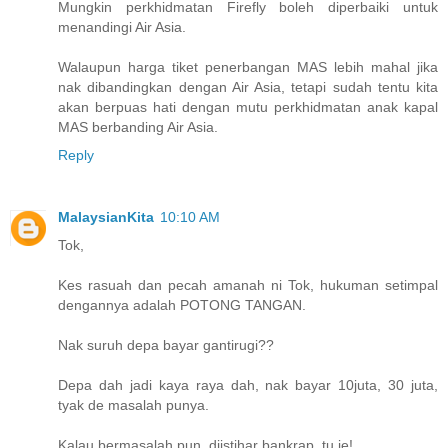
Mungkin perkhidmatan Firefly boleh diperbaiki untuk
menandingi Air Asia.
Walaupun harga tiket penerbangan MAS lebih mahal jika
nak dibandingkan dengan Air Asia, tetapi sudah tentu kita
akan berpuas hati dengan mutu perkhidmatan anak kapal
MAS berbanding Air Asia.
Reply
MalaysianKita
10:10 AM
Tok,
Kes rasuah dan pecah amanah ni Tok, hukuman setimpal
dengannya adalah POTONG TANGAN.
Nak suruh depa bayar gantirugi??
Depa dah jadi kaya raya dah, nak bayar 10juta, 30 juta,
tyak de masalah punya.
Kalau bermasalah pun, diistihar bankrap, tu je!