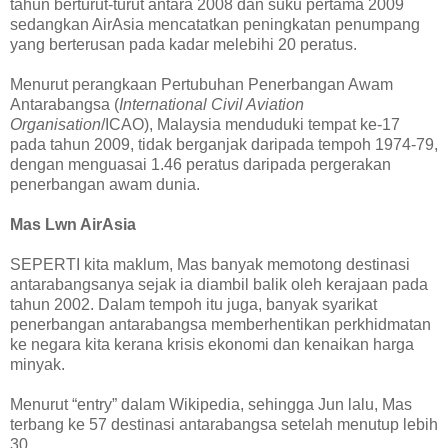
tahun berturut-turut antara 2008 dan suku pertama 2009
sedangkan AirAsia mencatatkan peningkatan penumpang
yang berterusan pada kadar melebihi 20 peratus.
Menurut perangkaan Pertubuhan Penerbangan Awam
Antarabangsa (
International Civil Aviation
Organisation
/ICAO), Malaysia menduduki tempat ke-17
pada tahun 2009, tidak berganjak daripada tempoh 1974-79,
dengan menguasai 1.46 peratus daripada pergerakan
penerbangan awam dunia.
Mas Lwn AirAsia
SEPERTI kita maklum, Mas banyak memotong destinasi
antarabangsanya sejak ia diambil balik oleh kerajaan pada
tahun 2002. Dalam tempoh itu juga, banyak syarikat
penerbangan antarabangsa memberhentikan perkhidmatan
ke negara kita kerana krisis ekonomi dan kenaikan harga
minyak.
Menurut “entry” dalam Wikipedia, sehingga Jun lalu, Mas
terbang ke 57 destinasi antarabangsa setelah menutup lebih
30.