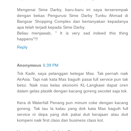
Mengenai Sime Darby, baru-baru ini saya terserempak
dengan bekas Pengurusi Sime Darby Tunku Ahmad di
Bangsar Shopping Complex dan bertanyakan kepadanya
apa telah terjadi kepada Sime Darby.
Beliau menjawab, " It is very sad indeed this thing
happens"!!!
Reply
Anonymous
6:39 PM
Tok Kadir, saya pelanggan ketegar Mas. Tak pernah naik
AirAsia. Tapi nak kata Mas baguih pasai full service pun tak
betui. Naik mas kelas ekonomi KL-Langkawi dapat oren
dalam gelas plastik dengan kacang goreng secotet saja tok.
Kera di Waterfall Penang pun minum coke dengan kacang
goreng. Tak tau la kalau yang dok kata Mas baguih full
service ni depa yang dok pakai duit kerajaan atau duit
kompeni naik first class dan business class kot.