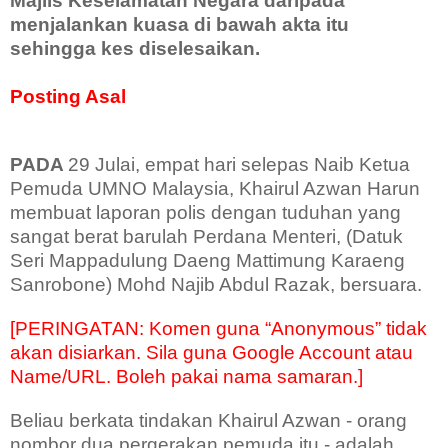
Majlis Keselamatan Negara daripada
menjalankan kuasa di bawah akta itu
sehingga kes diselesaikan.
Posting Asal
PADA
29 Julai, empat hari selepas Naib Ketua
Pemuda UMNO Malaysia, Khairul Azwan Harun
membuat laporan polis dengan tuduhan yang
sangat berat barulah Perdana Menteri,
(Datuk
Seri Mappadulung Daeng Mattimung Karaeng
Sanrobone) Mohd Najib Abdul Razak,
bersuara.
[PERINGATAN: Komen guna “Anonymous” tidak
akan disiarkan. Sila guna Google Account atau
Name/URL. Boleh pakai nama samaran.]
Beliau berkata tindakan Khairul Azwan - orang
nombor dua pergerakan pemuda itu - adalah