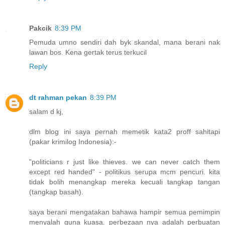
Pakcik
8:39 PM
Pemuda umno sendiri dah byk skandal, mana berani nak
lawan bos. Kena gertak terus terkucil
Reply
dt rahman pekan
8:39 PM
salam d kj,
dlm blog ini saya pernah memetik kata2 proff sahitapi
(pakar krimilog Indonesia):-
"politicians r just like thieves. we can never catch them
except red handed" - politikus serupa mcm pencuri. kita
tidak bolih menangkap mereka kecuali tangkap tangan
(tangkap basah).
saya berani mengatakan bahawa hampir semua pemimpin
menyalah guna kuasa. perbezaan nya adalah perbuatan