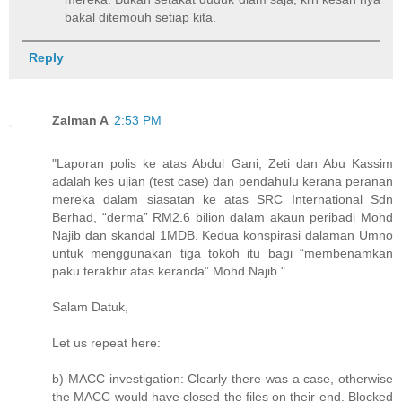
bakal ditemouh setiap kita.
Reply
Zalman A
2:53 PM
"Laporan polis ke atas Abdul Gani, Zeti dan Abu Kassim
adalah kes ujian (test case) dan pendahulu kerana peranan
mereka dalam siasatan ke atas SRC International Sdn
Berhad, “derma” RM2.6 bilion dalam akaun peribadi Mohd
Najib dan skandal 1MDB. Kedua konspirasi dalaman Umno
untuk menggunakan tiga tokoh itu bagi “membenamkan
paku terakhir atas keranda” Mohd Najib."
Salam Datuk,
Let us repeat here:
b) MACC investigation: Clearly there was a case, otherwise
the MACC would have closed the files on their end. Blocked