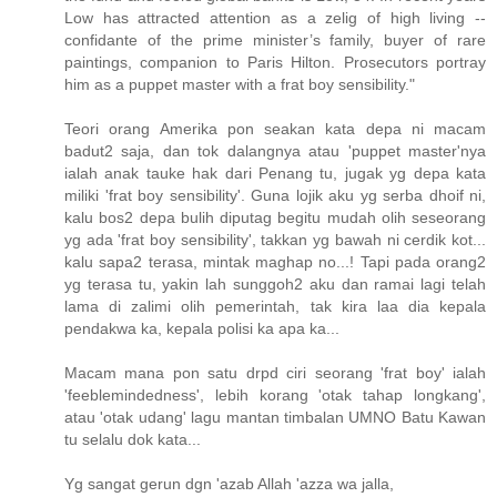
Low has attracted attention as a zelig of high living --
confidante of the prime minister’s family, buyer of rare
paintings, companion to Paris Hilton. Prosecutors portray
him as a puppet master with a frat boy sensibility."
Teori orang Amerika pon seakan kata depa ni macam
badut2 saja, dan tok dalangnya atau 'puppet master'nya
ialah anak tauke hak dari Penang tu, jugak yg depa kata
miliki 'frat boy sensibility'. Guna lojik aku yg serba dhoif ni,
kalu bos2 depa bulih diputag begitu mudah olih seseorang
yg ada 'frat boy sensibility', takkan yg bawah ni cerdik kot...
kalu sapa2 terasa, mintak maghap no...! Tapi pada orang2
yg terasa tu, yakin lah sunggoh2 aku dan ramai lagi telah
lama di zalimi olih pemerintah, tak kira laa dia kepala
pendakwa ka, kepala polisi ka apa ka...
Macam mana pon satu drpd ciri seorang 'frat boy' ialah
'feeblemindedness', lebih korang 'otak tahap longkang',
atau 'otak udang' lagu mantan timbalan UMNO Batu Kawan
tu selalu dok kata...
Yg sangat gerun dgn 'azab Allah 'azza wa jalla,