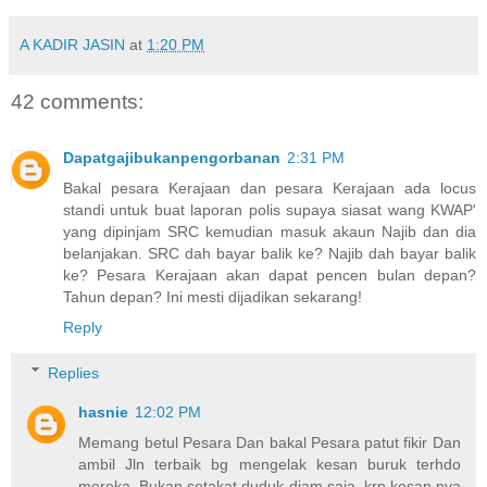
A KADIR JASIN
at
1:20 PM
42 comments:
Dapatgajibukanpengorbanan
2:31 PM
Bakal pesara Kerajaan dan pesara Kerajaan ada locus
standi untuk buat laporan polis supaya siasat wang KWAP'
yang dipinjam SRC kemudian masuk akaun Najib dan dia
belanjakan. SRC dah bayar balik ke? Najib dah bayar balik
ke? Pesara Kerajaan akan dapat pencen bulan depan?
Tahun depan? Ini mesti dijadikan sekarang!
Reply
Replies
hasnie
12:02 PM
Memang betul Pesara Dan bakal Pesara patut fikir Dan
ambil Jln terbaik bg mengelak kesan buruk terhdo
mereka. Bukan setakat duduk diam saja, krn kesan nya