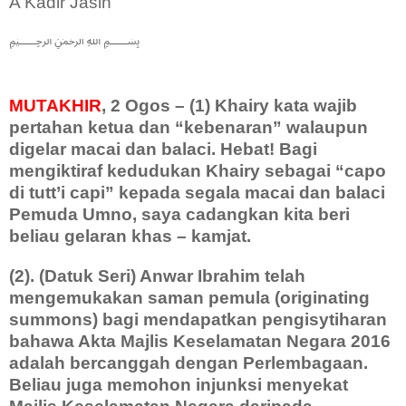
A Kadir Jasin
﷽
MUTAKHIR
, 2 Ogos – (1) Khairy kata wajib
pertahan ketua dan “kebenaran” walaupun
digelar macai dan balaci. Hebat! Bagi
mengiktiraf kedudukan Khairy sebagai “capo
di tutt’i capi” kepada segala macai dan balaci
Pemuda Umno, saya cadangkan kita beri
beliau gelaran khas – kamjat.
(2). (Datuk Seri) Anwar Ibrahim telah
mengemukakan saman pemula (originating
summons) bagi mendapatkan pengisytiharan
bahawa Akta Majlis Keselamatan Negara 2016
adalah bercanggah dengan Perlembagaan.
Beliau juga memohon injunksi menyekat