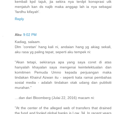
kembali kpd tajuk, jia sekira nya terdpt konsprasi utk
menjatuh kan ds najib maka anggap lah ia nya sebagai
'fardhu kifayah'.
Reply
Aku
9:02 PM
Kadiag, salaam.
Dlm 'coretan' hang kali ni, andaian hang yg akiag sekali,
aku rasa yg paling tepat, seperti aku tempek ni:
"Akan tetapi, sekiranya apa yang saya coret di atas
hanyalah khayalan saya mengenai keintelektualan dan
komitmen Pemuda Umno kepada perjuangan maka
tindakan Khairul Azwan itu - seperti kata ramai pembahas
sosial media - adalah tindakan otak udang dan publisiti
murahan."
....dan dari Bloomberg (Julai 22, 2016) macam ni:
"At the center of the alleged web of transfers that drained
the fund and fooled global banks is Low, 34. In recent years