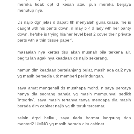
mereka tidak dpt d kesan atau pun mereka berjaya
menutup nya.
Ds najib dgn jelas d dapati tlh menyalah guna kuasa. 'he is
caught wth his pants down. n may b 4 d lady wth her panty
down. he/she is trying his/her level best 2 cover their private
parts wth a thin tissue paper'.
masaalah nya kertas tisu akan musnah bila terkena air.
begitu lah agak nya keadaan ds najib sekarang.
namun dlm keadaan bertelanjang bulat, masih ada cai2 nya
yg masih bersedia utk memberi perlindungan.
saya amat mengenali ds musthapa mohd. n saya percaya
hanya dia seorang sahaja yg masih mempunyai sedikit
'integrity'. saya masih tertanya tanya mengapa dia masih
berada dlm cabinet najib yg tlh teruk tercemar.
selain drpd beliau, saya tiada hormat langsung dgn
menteri2 UMNO yg masih berada dlm cabinet.