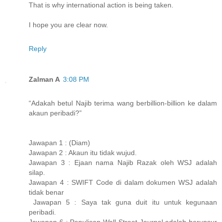
That is why international action is being taken.
I hope you are clear now.
Reply
Zalman A
3:08 PM
“Adakah betul Najib terima wang berbillion-billion ke dalam
akaun peribadi?”
Jawapan 1 : (Diam)
Jawapan 2 : Akaun itu tidak wujud.
Jawapan 3 : Ejaan nama Najib Razak oleh WSJ adalah
silap.
Jawapan 4 : SWIFT Code di dalam dokumen WSJ adalah
tidak benar
Jawapan 5 : Saya tak guna duit itu untuk kegunaan
peribadi.
Jawapan 6 : Penulisan Wall Street Journal adalah berunsur