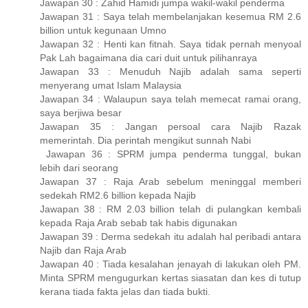
Jawapan 30 : Zahid Hamidi jumpa wakil-wakil penderma
Jawapan 31 : Saya telah membelanjakan kesemua RM 2.6
billion untuk kegunaan Umno
Jawapan 32 : Henti kan fitnah. Saya tidak pernah menyoal
Pak Lah bagaimana dia cari duit untuk pilihanraya
Jawapan 33 : Menuduh Najib adalah sama seperti
menyerang umat Islam Malaysia
Jawapan 34 : Walaupun saya telah memecat ramai orang,
saya berjiwa besar
Jawapan 35 : Jangan persoal cara Najib Razak
memerintah. Dia perintah mengikut sunnah Nabi
Jawapan 36 : SPRM jumpa penderma tunggal, bukan
lebih dari seorang
Jawapan 37 : Raja Arab sebelum meninggal memberi
sedekah RM2.6 billion kepada Najib
Jawapan 38 : RM 2.03 billion telah di pulangkan kembali
kepada Raja Arab sebab tak habis digunakan
Jawapan 39 : Derma sedekah itu adalah hal peribadi antara
Najib dan Raja Arab
Jawapan 40 : Tiada kesalahan jenayah di lakukan oleh PM.
Minta SPRM mengugurkan kertas siasatan dan kes di tutup
kerana tiada fakta jelas dan tiada bukti.