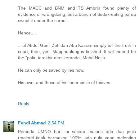
The MACC and BNM and TS Ambrin found plenty of
evidence of wrongdoing, but a bunch of dedak-eating barua
swept it under the carpet.
Hence.....
.....if Abdul Gani, Zeti dan Abu Kassim simply tell the truth in
court, then, yes, Mappadulung is finished. It will indeed be
the "paku terakhir atas keranda” Mohd Najib.
He can only be saved by lies now.
His own, and those of his inner circle of thieves.
Reply
Fendi Ahmad
2:54 PM
Pemuda UMNO hari ini secara majoriti ada dua jenis
(majoriti tidak bermakna 100%, ada pula yang melenting